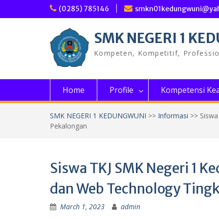
Skip
(0285) 785146
smkn01kedungwuni@ya
to
content
SMK NEGERI 1 KE
Kompeten, Kompetitif, Professi
Home
Profile
Kompetensi Kea
SMK NEGERI 1 KEDUNGWUNI
>>
Informasi
>>
Siswa
Pekalongan
Siswa TKJ SMK Negeri 1 Ke
dan Web Technology Tingk
March 1, 2023
admin