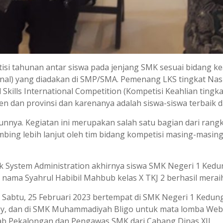
si tahunan antar siswa pada jenjang SMK sesuai bidang ke
onal) yang diadakan di SMP/SMA. Pemenang LKS tingkat Nasi
Skills International Competition (Kompetisi Keahlian tingk
ten dan provinsi dan karenanya adalah siswa-siswa terbaik 
nnya. Kegiatan ini merupakan salah satu bagian dari rangk
imbing lebih lanjut oleh tim bidang kompetisi masing-masin
 System Administration akhirnya siswa SMK Negeri 1 Kedun
s nama Syahrul Habibil Mahbub kelas X TKJ 2 berhasil mera
i Sabtu, 25 Februari 2023 bertempat di SMK Negeri 1 Ked
gy, dan di SMK Muhammadiyah Bligo untuk mata lomba Web 
ab Pekalongan dan Pengawas SMK dari Cabang Dinas XII.