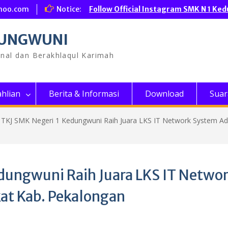
hoo.com
Notice:
Follow Official Instagram SMK N 1 Ke
DUNGWUNI
onal dan Berakhlaqul Karimah
hlian
Berita & Informasi
Download
Suar
 TKJ SMK Negeri 1 Kedungwuni Raih Juara LKS IT Network System Ad
dungwuni Raih Juara LKS IT Netwo
at Kab. Pekalongan