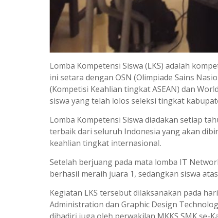
Lomba Kompetensi Siswa (LKS) adalah kompeti
ini setara dengan OSN (Olimpiade Sains Nasi
(Kompetisi Keahlian tingkat ASEAN) dan World 
siswa yang telah lolos seleksi tingkat kabupa
Lomba Kompetensi Siswa diadakan setiap tahu
terbaik dari seluruh Indonesia yang akan dib
keahlian tingkat internasional.
Setelah berjuang pada mata lomba IT Network
berhasil meraih juara 1, sedangkan siswa ata
Kegiatan LKS tersebut dilaksanakan pada har
Administration dan Graphic Design Technolo
dihadiri juga oleh perwakilan MKKS SMK se-K