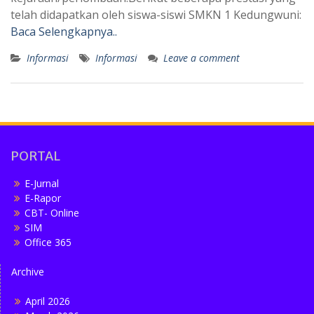
telah didapatkan oleh siswa-siswi SMKN 1 Kedungwuni:
Baca Selengkapnya..
Informasi
Informasi
Leave a comment
PORTAL
E-Jurnal
E-Rapor
CBT- Online
SIM
Office 365
Archive
April 2026