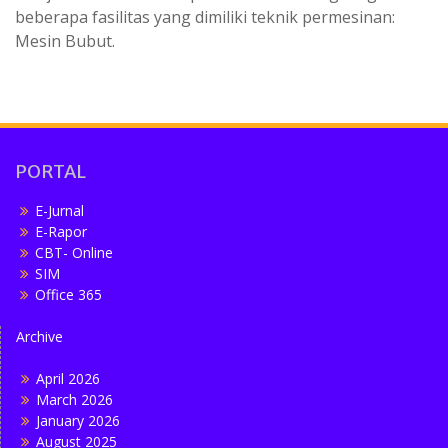
beberapa fasilitas yang dimiliki teknik permesinan:
Mesin Bubut.
PORTAL
E-Jurnal
E-Rapor
CBT- Online
SIM
Office 365
Archive
April 2026
March 2026
January 2026
August 2025