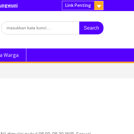
dungwuni
Link Penting
Search
for:
a Warga