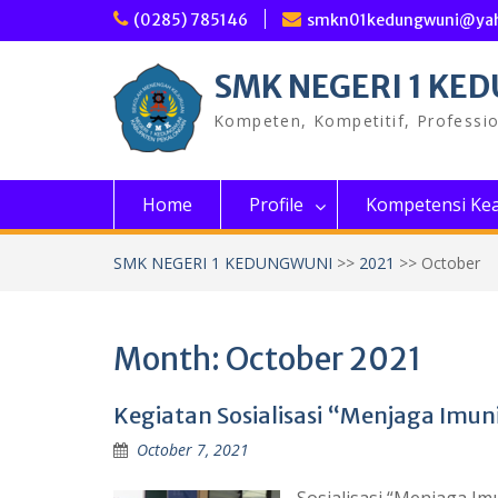
Skip
(0285) 785146
smkn01kedungwuni@ya
to
content
SMK NEGERI 1 KE
Kompeten, Kompetitif, Professi
Home
Profile
Kompetensi Kea
SMK NEGERI 1 KEDUNGWUNI
>>
2021
>>
October
Month:
October 2021
Kegiatan Sosialisasi “Menjaga Imu
October 7, 2021