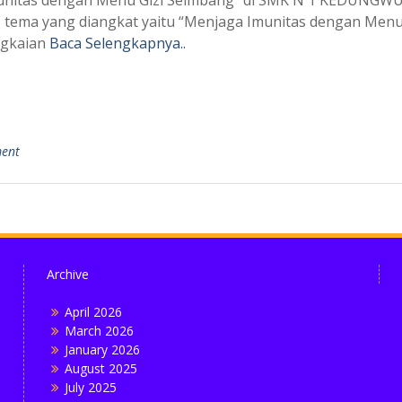
munitas dengan Menu Gizi Seimbang” di SMK N 1 KEDUNGWUNI
i, tema yang diangkat yaitu “Menjaga Imunitas dengan Menu G
angkaian
Baca Selengkapnya..
ment
Archive
April 2026
March 2026
January 2026
August 2025
July 2025