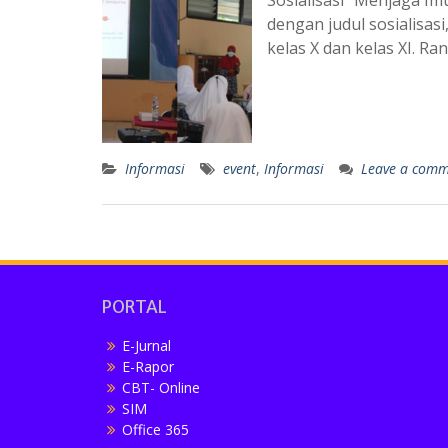
Sosialisasi “Menjaga I
dengan judul sosialisas
kelas X dan kelas XI. R
Informasi
event
,
Informasi
Leave a com
PORTAL
E-Jurnal
E-Rapor
CBT- Online
SIM
Office 365