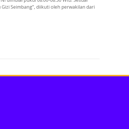
 dimulai pukul 08.00-08.30 WIB. Sesuai
izi Seimbang”, diikuti oleh perwakilan dari