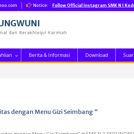
hoo.com
Notice:
Follow Official Instagram SMK N 1 Ke
DUNGWUNI
onal dan Berakhlaqul Karimah
hlian
Berita & Informasi
Download
Suar
nitas dengan Menu Gizi Seimbang “